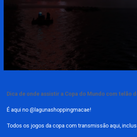
Dica de onde assistir a Copa do Mundo com telão
É aqui no @lagunashoppingmacae!
Todos os jogos da copa com transmissão aqui, inclusi