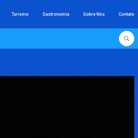
Turismo
Gastronomia
Sobre Nós
Contato
es com espaço kids...
Vem aí a Expo...
Onde assistir a Copa...