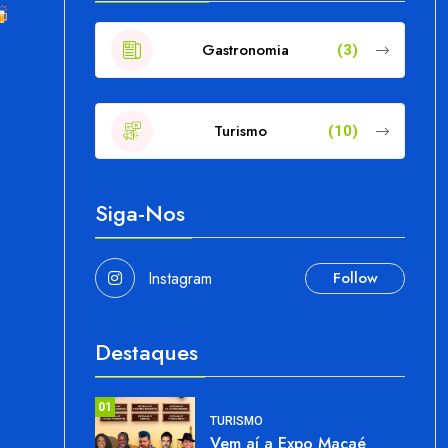
Gastronomia
(3)
Turismo
(10)
Siga-Nos
Instagram
Follow
Destaques
01
TURISMO
Vem aí a Expo Macaé