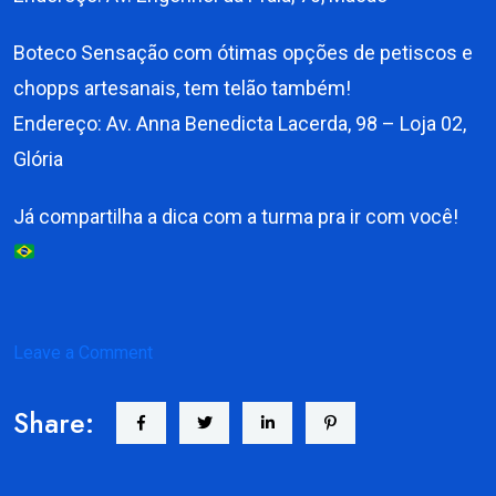
Boteco Sensação com ótimas opções de petiscos e
chopps artesanais, tem telão também!
Endereço: Av. Anna Benedicta Lacerda, 98 – Loja 02,
Glória
Já compartilha a dica com a turma pra ir com você!
on
Leave a Comment
Onde
Share:
assistir
a
Copa