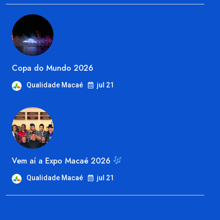
do
Mundo
em
Macaé
Copa do Mundo 2026
Qualidade Macaé
jul 21
Vem aí a Expo Macaé 2026
Qualidade Macaé
jul 21