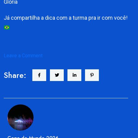
Glória
Já compartilha a dica com a turma pra ir com você!
on
Leave a Comment
Onde
Share:
assistir
a
Copa
do
Mundo
em
Macaé